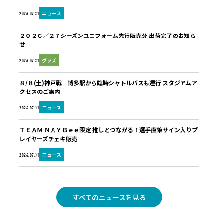
ニュース
2026.07.31
２０２６／２７シーズンユニフォーム先行販売分 出荷完了のお知ら
せ
グッズ
2026.07.31
８/８(土)神戸戦 博多駅から臨時シャトルバスも運行 スタジアムア
クセスのご案内
ニュース
2026.07.31
ＴＥＡＭ ＮＡＹＢｅｅ限定 推しとつながる！選手直筆サイン入りプ
レイヤーズチェキ販売
ニュース
2026.07.31
すべてのニュースを見る