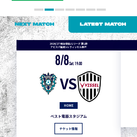
NEXT MATCH
LATEST MATCH
2026/27 明治安田J1リーグ 第1節
アビスパ福岡 vs ヴィッセル神戸
8/8
Sat. 19:00
VS
HOME
ベスト電器スタジアム
チケット情報