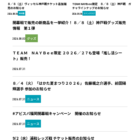
８／８（土）ヴィッセル神戸戦チケット追加販
TEAM NAYBee限定 ８／８（土）神戸戦 ガ
売のお知らせ
チャラインナップのお知らせ
未分類
ファンクラブ
2026.08.04
2026.08.04
開幕戦で販売の新商品を一挙紹介！ ８／８（土）神戸戦グッズ販売
情報 第１弾
グッズ
2026.08.03
ＴＥＡＭ ＮＡＹＢｅｅ限定 ２０２６／２７も登場「推し活シー
ト」販売！
ファンクラブ
2026.07.31
８／４（火）「はかた夏まつり２０２６」 佐藤颯之介選手、前田陽
輝選手 参加のお知らせ
ニュース
2026.07.31
#アビスパ福岡開幕戦キャンペーン 開催のお知らせ
ニュース
2026.07.31
9/2（水）浦和レッズ戦 チケット販売のお知らせ