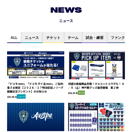
NEWS
ニュース
ALL
ニュース
チケット
チーム
試合・練習
ファンクラブ
「ドコモ MAX」「ドコモ ポイ活 MAX」 ご契約
待望の再販商品多数！マスコットコラボも！ ８
者さま限定 【２０２６／２７明治安田Ｊリーグ
／８（土）神戸戦グッズ販売情報 第２弾
開幕記念プレゼント】のお知らせ
グッズ
2026.08.05
ニュース
2026.08.06