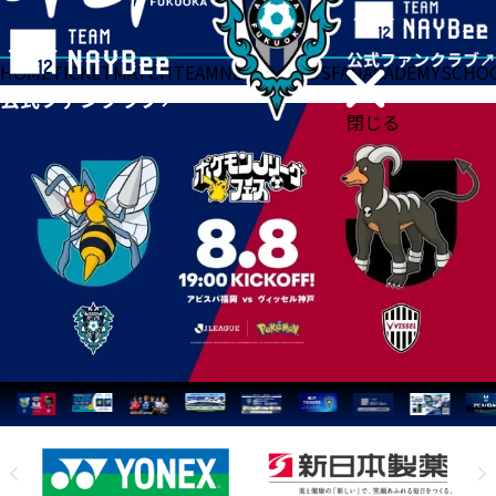
HOME
TICKET
MATCH
TEAM
NEWS
GOODS
FAN
ACADEMY
SCHO
閉じる