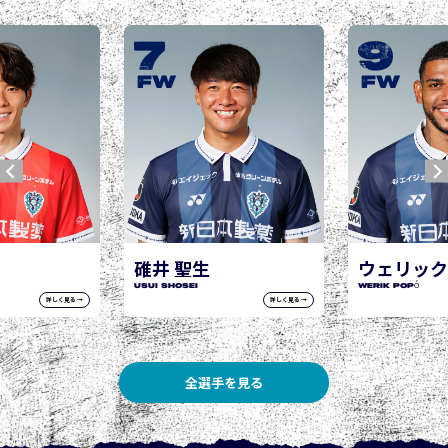
9
10
城後 寿
JOGO Hisashi
FW
FW
ウェリック ポポ
WERIK POPÓ
詳しく見る →
詳しく見る →
全選手を見る